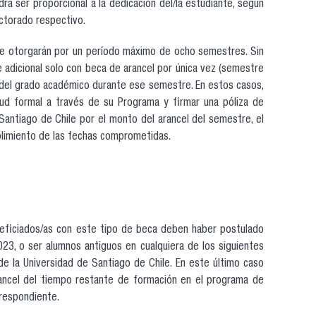
rá ser proporcional a la dedicación del/la estudiante, según
ctorado respectivo.
se otorgarán por un período máximo de ocho semestres. Sin
adicional solo con beca de arancel por única vez (semestre
n del grado académico durante ese semestre. En estos casos,
itud formal a través de su Programa y firmar una póliza de
antiago de Chile por el monto del arancel del semestre, el
plimiento de las fechas comprometidas.
neficiados/as con este tipo de beca deben haber postulado
23, o ser alumnos antiguos en cualquiera de los siguientes
 la Universidad de Santiago de Chile. En este último caso
rancel del tiempo restante de formación en el programa de
respondiente.