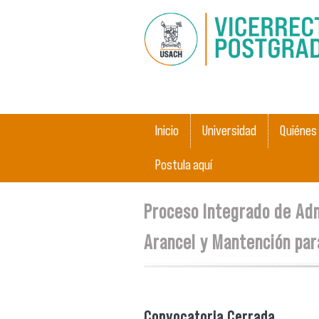
Menú principal
Inicio
Universidad
Quiénes
Postula aquí
Se encuentra usted aquí
Proceso Integrado de Adm
Arancel y Mantención par
Convocatoria Cerrada