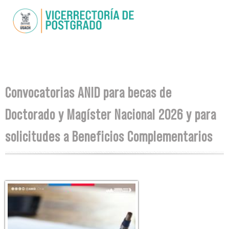
Pasar al
contenido
principal
Se encuentra usted aquí
Convocatorias ANID para becas de
Doctorado y Magíster Nacional 2026 y para
solicitudes a Beneficios Complementarios