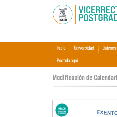
Menú principal
Inicio
Universidad
Quiénes
Postula aquí
Se encuentra usted aquí
Modificación de Calenda