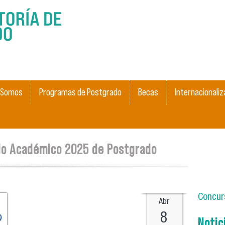
Pasar al
contenido
principal
 Somos
Programas de Postgrado
Becas
Internacionaliz
rio Académico 2025 de Postgrado
Concurs
Abr
8
Notic