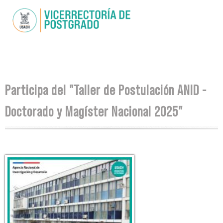
Pasar al
contenido
principal
Se encuentra usted aquí
Participa del "Taller de Postulación ANID -
Doctorado y Magíster Nacional 2025"