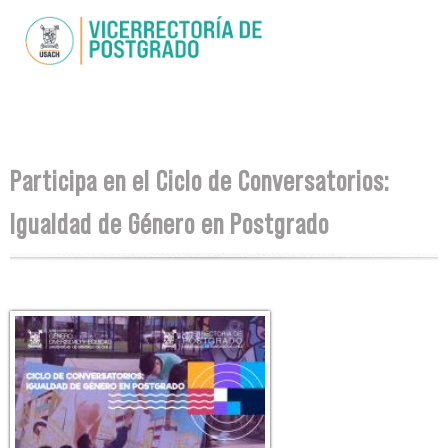
Pasar al
contenido
principal
Se encuentra usted aquí
Participa en el Ciclo de Conversatorios:
Igualdad de Género en Postgrado