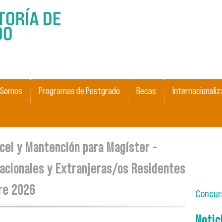
Pasar al
contenido
principal
 Somos
Programas de Postgrado
Becas
Internacionaliz
ncel y Mantención para Magíster -
acionales y Extranjeras/os Residentes
re 2026
Concurs
Notic