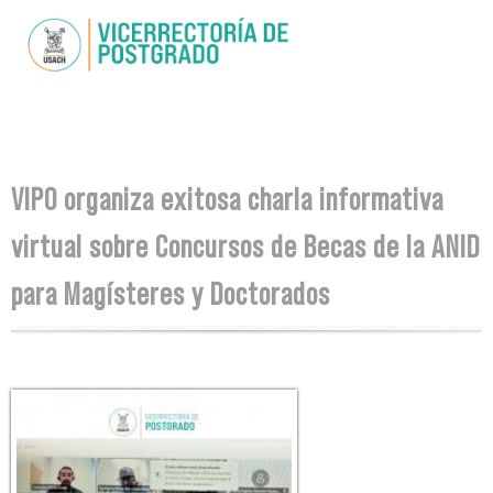
Pasar al
contenido
principal
Se encuentra usted aquí
VIPO organiza exitosa charla informativa
virtual sobre Concursos de Becas de la ANID
para Magísteres y Doctorados