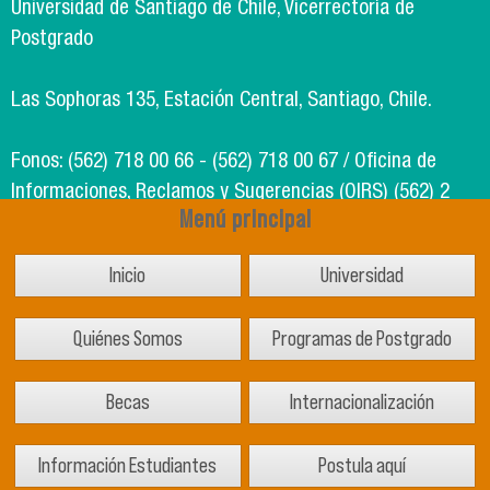
Universidad de Santiago de Chile, Vicerrectoría de
Postgrado
Las Sophoras 135, Estación Central, Santiago, Chile.
Fonos: (562) 718 00 66 - (562) 718 00 67 / Oficina de
Informaciones, Reclamos y Sugerencias (OIRS) (562) 2
Menú principal
718 49 00
Inicio
Universidad
Soporte Informático Segic: (562) 718 02 25
Quiénes Somos
Programas de Postgrado
Becas
Internacionalización
Información Estudiantes
Postula aquí