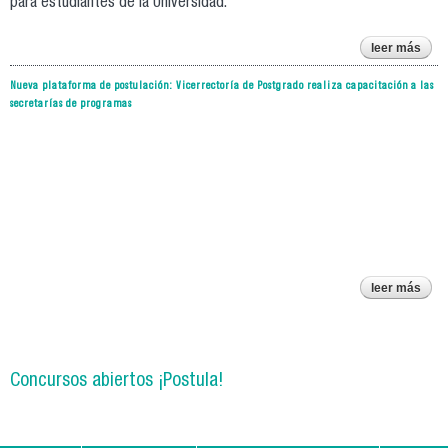
para estudiantes de la Universidad.
leer más
sobr
post
Nueva plataforma de postulación: Vicerrectoría de Postgrado realiza capacitación a las
secretarías de programas
edu
c
leer más
sob
pl
pos
vice
p
Concursos abiertos ¡Postula!
capa
sec