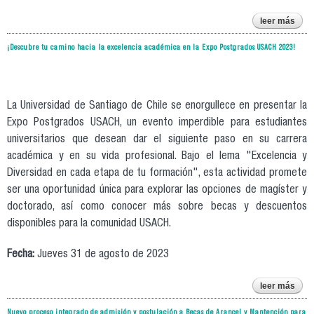
leer más
cale
post
¡Descubre tu camino hacia la excelencia académica en la Expo Postgrados USACH 2023!
de 
usac
La Universidad de Santiago de Chile se enorgullece en presentar la
Expo Postgrados USACH, un evento imperdible para estudiantes
universitarios que desean dar el siguiente paso en su carrera
académica y en su vida profesional. Bajo el lema "Excelencia y
Diversidad en cada etapa de tu formación", esta actividad promete
ser una oportunidad única para explorar las opciones de magíster y
doctorado, así como conocer más sobre becas y descuentos
disponibles para la comunidad USACH.
Fecha:
Jueves 31 de agosto de 2023
leer más
¡de
tu
Nuevo proceso integrado de admisión y postulación a Becas de Arancel y Mantención para