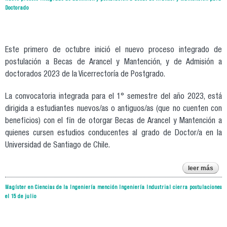
h
Doctorado
exc
aca
en 
post
Este primero de octubre inició el nuevo proceso integrado de
postulación a Becas de Arancel y Mantención, y de Admisión a
doctorados 2023 de la Vicerrectoría de Postgrado.
La convocatoria integrada para el 1° semestre del año 2023, está
dirigida a estudiantes nuevos/as o antiguos/as (que no cuenten con
beneficios) con el fin de otorgar Becas de Arancel y Mantención a
quienes cursen estudios conducentes al grado de Doctor/a en la
Universidad de Santiago de Chile.
leer más
p
Magíster en Ciencias de la Ingeniería mención Ingeniería Industrial cierra postulaciones
in
el 15 de julio
adm
post
a b
ar