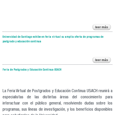
mant
do
leer más
ma
cien
Universidad de Santiago exhibe en feria virtual su amplia oferta de programas de
postgrado y educación continua
post
el 
leer más
univ
de s
Feria de Postgrados y Educación Continua USACH
ex
feria
su
o
pro
La Feria Virtual de Postgrados y Educación Continua USACH reunirá a
po
especialistas de las distintas áreas del conocimiento para
ed
c
interactuar con el público general, resolviendo dudas sobre los
programas, sus líneas de investigación, y los beneficios disponibles