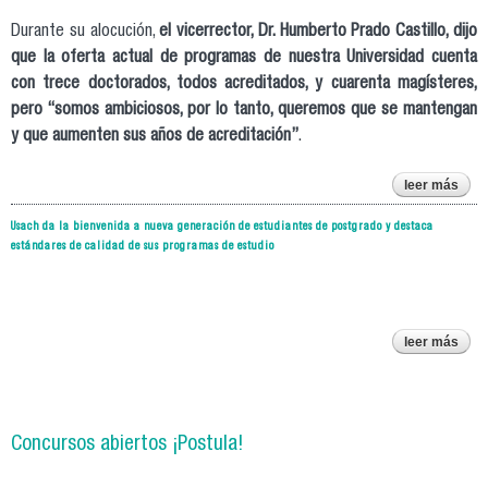
Durante su alocución,
el vicerrector, Dr. Humberto Prado Castillo, dijo
que la oferta actual de programas de nuestra Universidad cuenta
con trece doctorados, todos acreditados, y cuarenta magísteres,
pero “somos ambiciosos, por lo tanto, queremos que se mantengan
y que aumenten sus años de acreditación”
.
leer más
i
Usach da la bienvenida a nueva generación de estudiantes de postgrado y destaca
aca
estándares de calidad de sus programas de estudio
pos
leer más
usac
bie
gen
estu
Concursos abiertos ¡Postula!
po
y 