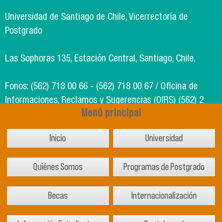
Universidad de Santiago de Chile, Vicerrectoría de
Postgrado
Las Sophoras 135, Estación Central, Santiago, Chile.
Fonos: (562) 718 00 66 - (562) 718 00 67 / Oficina de
Informaciones, Reclamos y Sugerencias (OIRS) (562) 2
Menú principal
718 49 00
Inicio
Universidad
Soporte Informático Segic: (562) 718 02 25
Quiénes Somos
Programas de Postgrado
Becas
Internacionalización