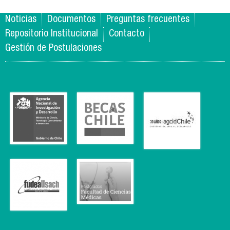
est
de 
Noticias
Documentos
Preguntas frecuentes
pro
de 
Repositorio Institucional
Contacto
Gestión de Postulaciones