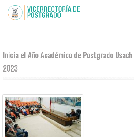
Pasar al
contenido
principal
Se encuentra usted aquí
Inicia el Año Académico de Postgrado Usach
2023