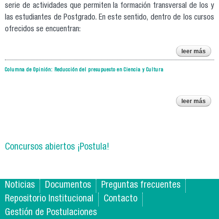
serie de actividades que permiten la formación transversal de los y
las estudiantes de Postgrado. En este sentido, dentro de los cursos
ofrecidos se encuentran:
leer más
r
ins
Columna de Opinión: Reducción del presupuesto en Ciencia y Cultura
cu
fo
tran
leer más
po
col
r
pres
en c
Concursos abiertos ¡Postula!
Noticias
Documentos
Preguntas frecuentes
Repositorio Institucional
Contacto
Gestión de Postulaciones