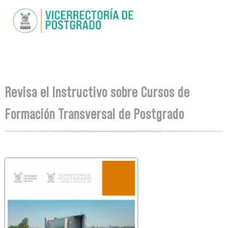
Pasar al
contenido
principal
Se encuentra usted aquí
Revisa el Instructivo sobre Cursos de
Formación Transversal de Postgrado