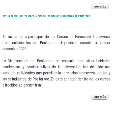
po
leer más
so
una
a
Revisa el Instructivo sobre Cursos de Formación Transversal de Postgrado
se
cu
g
estu
Te invitamos a participar de los Cursos de Formación Transversal
po
para estudiantes de Postgrado, disponibles durante el primer
semestre 2021.
La Vicerrectoría de Postgrado en conjunto con otras Unidades
académicas y administrativas de la Universidad, han definido una
serie de actividades que permiten la formación transversal de los y
las estudiantes de Postgrado. En este sentido, dentro de los cursos
ofrecidos se encuentran:
leer más
r
ins
cu