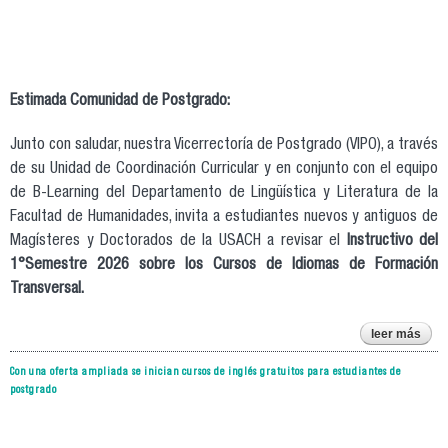
Estimada Comunidad de Postgrado:
Junto con saludar, nuestra Vicerrectoría de Postgrado (VIPO), a través
de su Unidad de Coordinación Curricular y en conjunto con el equipo
de B-Learning del Departamento de Lingüística y Literatura de la
Facultad de Humanidades, invita a estudiantes nuevos y antiguos de
Magísteres y Doctorados de la USACH a revisar el
Instructivo del
1°Semestre 2026 sobre los Cursos de Idiomas de Formación
Transversal.
leer más
¡a
ins
Con una oferta ampliada se inician cursos de inglés gratuitos para estudiantes de
postgrado
asig
fo
tran