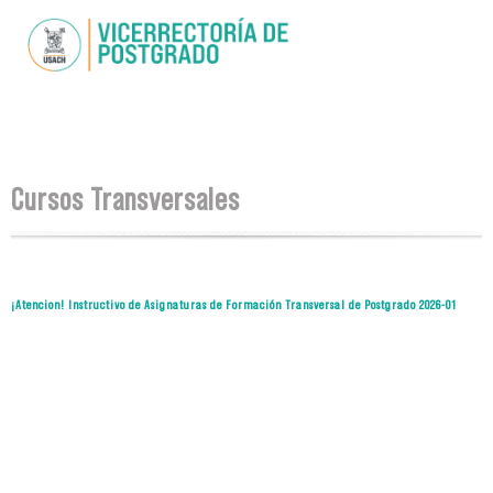
Pasar al
contenido
principal
Se encuentra usted aquí
Cursos Transversales
¡Atencion! Instructivo de Asignaturas de Formación Transversal de Postgrado 2026-01