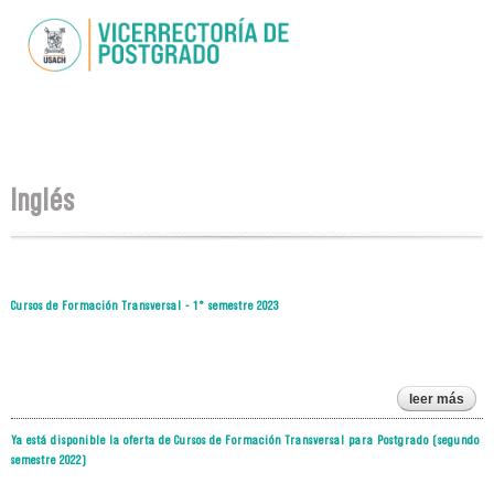
Pasar al
contenido
principal
Se encuentra usted aquí
Inglés
Cursos de Formación Transversal - 1° semestre 2023
leer más
cu
fo
Ya está disponible la oferta de Cursos de Formación Transversal para Postgrado (segundo
tran
semestre 2022)
se