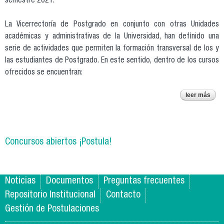
semestre 2021.
La Vicerrectoría de Postgrado en conjunto con otras Unidades
académicas y administrativas de la Universidad, han definido una
serie de actividades que permiten la formación transversal de los y
las estudiantes de Postgrado. En este sentido, dentro de los cursos
ofrecidos se encuentran:
leer más
r
ins
cu
fo
tran
Concursos abiertos ¡Postula!
po
Noticias
Documentos
Preguntas frecuentes
Repositorio Institucional
Contacto
Gestión de Postulaciones