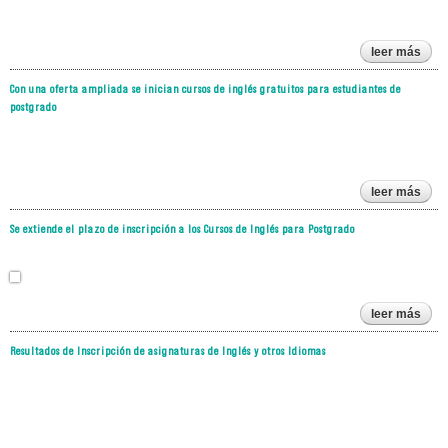
leer más
s
dis
Con una oferta ampliada se inician cursos de inglés gratuitos para estudiantes de
la o
postgrado
cu
fo
tran
po
(s
leer más
so
se
una
a
Se extiende el plazo de inscripción a los Cursos de Inglés para Postgrado
se
cu
g
estu
leer más
so
exti
po
p
Resultados de Inscripción de asignaturas de Inglés y otros Idiomas
insc
cur
ingl
pos