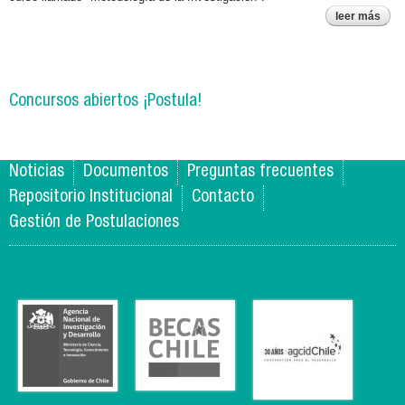
leer más
insc
abie
met
inve
Concursos abiertos ¡Postula!
Noticias
Documentos
Preguntas frecuentes
Repositorio Institucional
Contacto
Gestión de Postulaciones