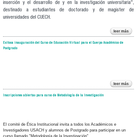
inserción y el desarrollo de y en la investigación universitaria",
destinado a estudiantes de doctorado y de magister de
universidades del CUECH.
leer más
invi
cur
Exitosa inauguración del Curso de Educación Virtual para el Cuerpo Académico de
estu
Postgrado
po
leer más
inau
Inscripciones abiertas para curso de Metodología de la Investigación
del
e
vir
e
ac
p
El comité de Ética Institucional invita a todos los Académicos e
Investigadores USACH y alumnos de Postgrado para participar en un
curso llamado "Metodología de la Investigación".