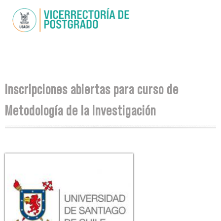
Pasar al
contenido
principal
Se encuentra usted aquí
Inscripciones abiertas para curso de
Metodología de la Investigación