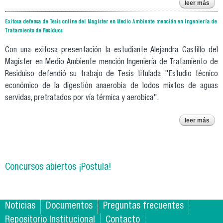
leer más
j
de d
Exitosa defensa de Tesis online del Magíster en Medio Ambiente mención en Ingeniería de
Tratamiento de Residuos
magí
en c
Con una exitosa presentación la estudiante Alejandra Castillo del
ing
m
Magíster en Medio Ambiente mención Ingeniería de Tratamiento de
estr
Residuiso defendió su trabajo de Tesis titulada "Estudio técnico
económico de la digestión anaerobia de lodos mixtos de aguas
in
servidas, pretratados por vía térmica y aerobica".
lug
leer más
def
tesi
m
en
Concursos abiertos ¡Postula!
am
menc
ing
trat
Noticias
Documentos
Preguntas frecuentes
r
Repositorio Institucional
Contacto