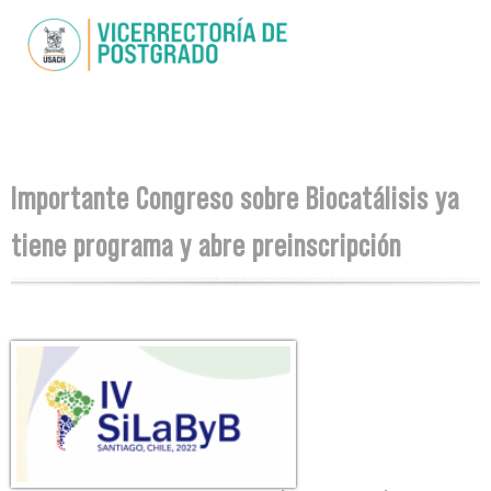
Pasar al
contenido
principal
Se encuentra usted aquí
Importante Congreso sobre Biocatálisis ya
tiene programa y abre preinscripción