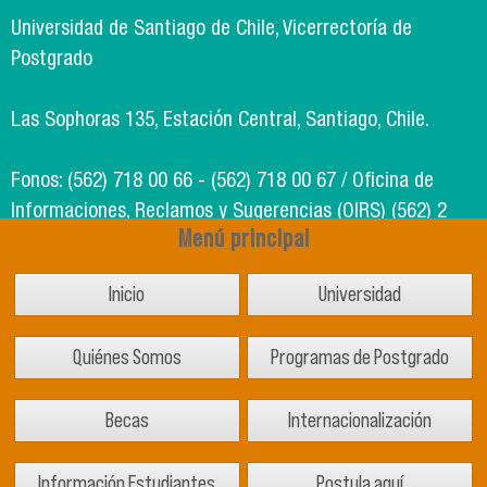
Universidad de Santiago de Chile, Vicerrectoría de
Postgrado
Las Sophoras 135, Estación Central, Santiago, Chile.
Fonos: (562) 718 00 66 - (562) 718 00 67 / Oficina de
Informaciones, Reclamos y Sugerencias (OIRS) (562) 2
Menú principal
718 49 00
Inicio
Universidad
Soporte Informático Segic: (562) 718 02 25
Quiénes Somos
Programas de Postgrado
Becas
Internacionalización
Información Estudiantes
Postula aquí