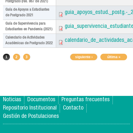
Postgrado (res. 867 de 2021)
Guía de Apoyos a Estudiantes
guia_apoyos_estud._postg.-_2
de Postgrado 2021
Guía de Supervivencia para
guia_supervivencia_estudiant
Estudiantes en Pandemia (2021)
Calendario de Actividades
calendario_de_actividades_a
Académicas de Postgrado 2022
Pages
1
2
3
siguiente ›
última »
Noticias
Documentos
Preguntas frecuentes
Repositorio Institucional
Contacto
Gestión de Postulaciones