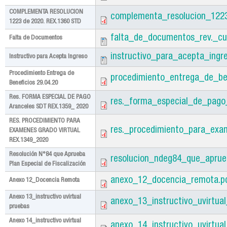
COMPLEMENTA RESOLUCION
complementa_resolucion_1223
1223 de 2020. REX.1360 STD
falta_de_documentos_rev._cu
Falta de Documentos
instructivo_para_acepta_ing
Instructivo para Acepta Ingreso
Procedimiento Entrega de
procedimiento_entrega_de_ben
Beneficios 29.04.20
Res. FORMA ESPECIAL DE PAGO
res._forma_especial_de_pago
Aranceles SDT REX.1359_ 2020
RES. PROCEDIMIENTO PARA
res._procedimiento_para_exa
EXAMENES GRADO VIRTUAL
REX.1349_2020
Resolución N°84 que Aprueba
resolucion_ndeg84_que_aprueb
Plan Especial de Fiscalización
anexo_12_docencia_remota.p
Anexo 12_Docencia Remota
Anexo 13_instructivo uvirtual
anexo_13_instructivo_uvirtua
pruebas
Anexo 14_instructivo uvirtual
anexo_14_instructivo_uvirtua