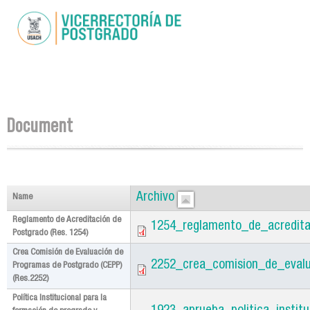
Skip to
main
content
You are here
Document
Archivo
Name
Reglamento de Acreditación de
1254_reglamento_de_acredita
Postgrado (Res. 1254)
Crea Comisión de Evaluación de
2252_crea_comision_de_eval
Programas de Postgrado (CEPP)
(Res.2252)
Política Institucional para la