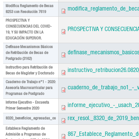
Modifica Reglamento de Becas
modifica_reglamento_de_beca
8253 con Resolución 7619
PROSPECTIVA Y
CONSECUENCIAS DEL COVID-
PROSPECTIVA Y CONSECUENCIA
19, Y SU IMPACTO EN LA
EDUCACIÓN SUPERIOR.
Defínase Mecanismos Básicos
definase_mecanismos_basico
de Retribución de Becas de
Postgrado (3162)
Instructivo para Retribución de
instructivo_retribucion26.082
Becas de Magíster y Doctorado
Cuaderno de Trabajo n°1 - 2020:
cuaderno_de_trabajo_no1_-_v
Asesoría Macrocurricular para
Programas de Postgrado
Informe Ejecutivo - Encuesta
informe_ejecutivo_-_usach_2
Primer Semestre 2020
rex_resol._8320_de_2019_bene
8320_beneficios_egresadas_os
Establece Reglamento de
867_Establece_Reglamento_d
Admisión a Programas de