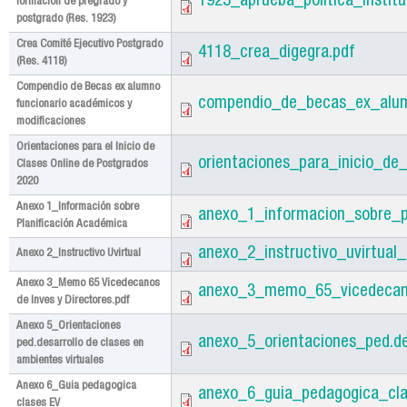
1923_aprueba_politica_instit
formación de pregrado y
postgrado (Res. 1923)
Crea Comité Ejecutivo Postgrado
4118_crea_digegra.pdf
(Res. 4118)
Compendio de Becas ex alumno
compendio_de_becas_ex_alum
funcionario académicos y
modificaciones
Orientaciones para el Inicio de
orientaciones_para_inicio_de
Clases Online de Postgrados
2020
Anexo 1_Información sobre
anexo_1_informacion_sobre_pl
Planificación Académica
anexo_2_instructivo_uvirtual_i
Anexo 2_Instructivo Uvirtual
Anexo 3_Memo 65 Vicedecanos
anexo_3_memo_65_vicedecano
de Inves y Directores.pdf
Anexo 5_Orientaciones
anexo_5_orientaciones_ped.de
ped.desarrollo de clases en
ambientes virtuales
Anexo 6_Guia pedagogica
anexo_6_guia_pedagogica_cla
clases EV