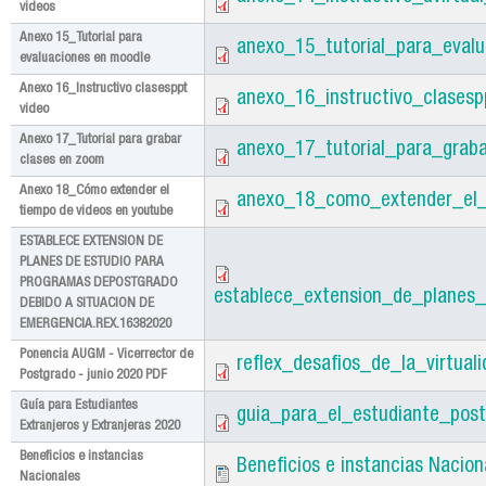
videos
Anexo 15_Tutorial para
anexo_15_tutorial_para_eval
evaluaciones en moodle
Anexo 16_Instructivo clasesppt
anexo_16_instructivo_clasesp
video
Anexo 17_Tutorial para grabar
anexo_17_tutorial_para_grab
clases en zoom
Anexo 18_Cómo extender el
anexo_18_como_extender_el_
tiempo de videos en youtube
ESTABLECE EXTENSION DE
PLANES DE ESTUDIO PARA
PROGRAMAS DEPOSTGRADO
establece_extension_de_planes
DEBIDO A SITUACION DE
EMERGENCIA.REX.16382020
Ponencia AUGM - Vicerrector de
reflex_desafios_de_la_virtua
Postgrado - junio 2020 PDF
Guía para Estudiantes
guia_para_el_estudiante_pos
Extranjeros y Extranjeras 2020
Beneficios e instancias
Beneficios e instancias Nacion
Nacionales