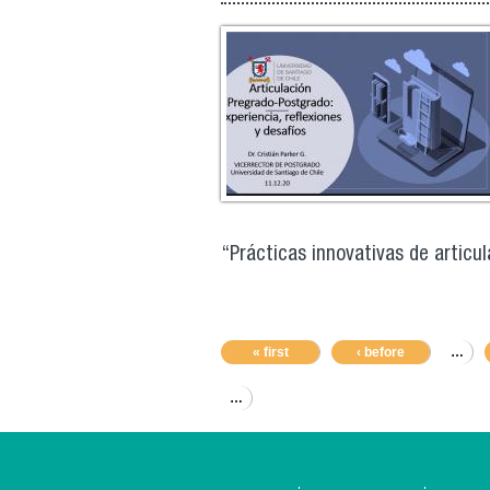
“Prácticas innovativas de articul
« first
‹ before
…
…