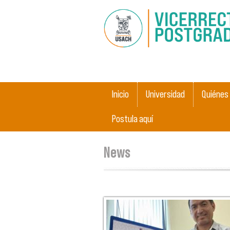
Main menu
Inicio
Universidad
Quiénes
Postula aquí
You are here
News
Pages