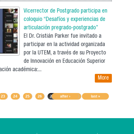
Vicerrector de Postgrado participa en
coloquio “Desafíos y experiencias de
articulación pregrado-postgrado”
El Dr. Cristián Parker fue invitado a
participar en la actividad organizada
por la UTEM, a través de su Proyecto
de Innovación en Educación Superior
ación académica:...
More
23
24
25
26
27
after ›
28
29
30
last »
31