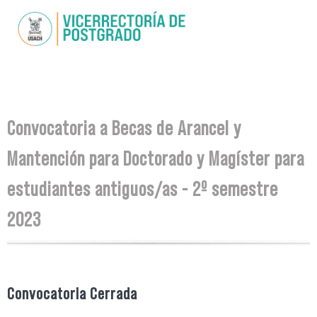
Pasar al
contenido
principal
Se encuentra usted aquí
Convocatoria a Becas de Arancel y
Mantención para Doctorado y Magíster para
estudiantes antiguos/as - 2º semestre
2023
Convocatoria Cerrada