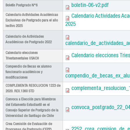
boletin-06-v2.pdf
Boletín Postgrado N°6
Calendario Actividades Académicas
Calendario Actividades Aca
Exclusivas de Postgrado para el año
2025
lectivo 2025
Calendario de Actividades
Académicas de Postgrado 2022
calendario_de_actividades_
Calendario elecciones
Calendario elecciones Tri
Triestamentales USACH
Compendio de Becas ex alumno
funcionario académicos y
compendio_de_becas_ex_alum
modificaciones
COMPLEMENTA RESOLUCION 1223 de
complementa_resolucion_
2020. REX.1360 STD
Convoca a Elección para Miembros
del Estamento Estudiantil en el
convoca_postgrado_22_04
Consejo Superior de Postgrado de la
Universidad de Santiago de Chile
Crea Comisión de Evaluación de
2252_crea_comision_de_e
Programas de Postgrado (CEPP)