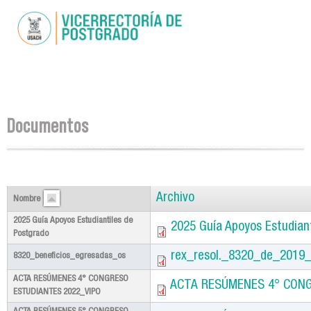
Pasar al
contenido
principal
Se encuentra usted aquí
Documentos
Archivo
Nombre
2025 Guía Apoyos Estudiantiles de
2025 Guía Apoyos Estudian
Postgrado
rex_resol._8320_de_2019_
8320_beneficios_egresadas_os
ACTA RESÚMENES 4° CONGRESO
ACTA RESÚMENES 4° CONG
ESTUDIANTES 2022_VIPO