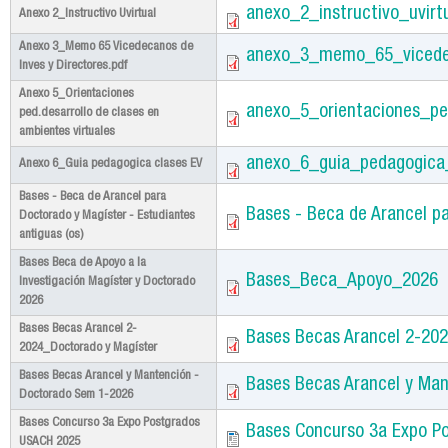
anexo_2_instructivo_uvirtu
Anexo 2_Instructivo Uvirtual
Anexo 3_Memo 65 Vicedecanos de
anexo_3_memo_65_vicedec
Inves y Directores.pdf
Anexo 5_Orientaciones
anexo_5_orientaciones_pe
ped.desarrollo de clases en
ambientes virtuales
anexo_6_guia_pedagogica_
Anexo 6_Guia pedagogica clases EV
Bases - Beca de Arancel para
Bases - Beca de Arancel pa
Doctorado y Magíster - Estudiantes
antiguas (os)
Bases Beca de Apoyo a la
Bases_Beca_Apoyo_2026
Investigación Magíster y Doctorado
2026
Bases Becas Arancel 2-
Bases Becas Arancel 2-20
2024_Doctorado y Magíster
Bases Becas Arancel y Mantención -
Bases Becas Arancel y Ma
Doctorado Sem 1-2026
Bases Concurso 3a Expo Postgrados
Bases Concurso 3a Expo P
USACH 2025