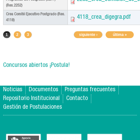
(Res.2252)
Crea Comité Ejecutivo Postgrado (Res.
4118_crea_digegra.pdf
4118)
Páginas
1
2
3
siguiente ›
última »
Concursos abiertos ¡Postula!
Noticias
Documentos
Preguntas frecuentes
Repositorio Institucional
Contacto
Gestión de Postulaciones