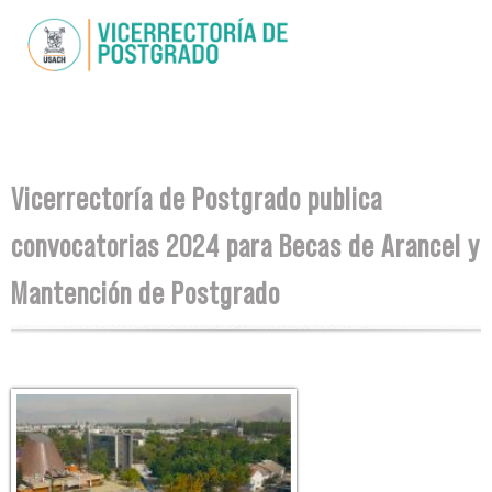
Pasar al
contenido
principal
Se encuentra usted aquí
Vicerrectoría de Postgrado publica
convocatorias 2024 para Becas de Arancel y
Mantención de Postgrado