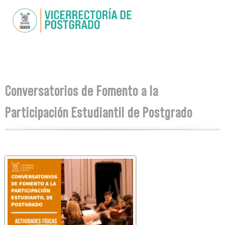
Pasar al
contenido
principal
Se encuentra usted aquí
Conversatorios de Fomento a la
Participación Estudiantil de Postgrado