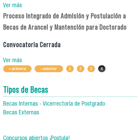
Ver más
Proceso Integrado de Admisión y Postulación a
Becas de Arancel y Mantención para Doctorado
Convocatoria Cerrada
Ver más
Páginas
« primera
‹ anterior
1
2
3
4
Tipos de Becas
Becas Internas - Vicerrectoría de Postgrado
Becas Externas
Concursos abiertos ¡Postula!