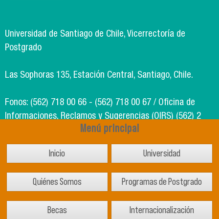
Universidad de Santiago de Chile, Vicerrectoría de
Postgrado
Las Sophoras 135, Estación Central, Santiago, Chile.
Fonos: (562) 718 00 66 - (562) 718 00 67 / Oficina de
Informaciones, Reclamos y Sugerencias (OIRS) (562) 2
Menú principal
718 49 00
Inicio
Universidad
Soporte Informático Segic: (562) 718 02 25
Quiénes Somos
Programas de Postgrado
Becas
Internacionalización