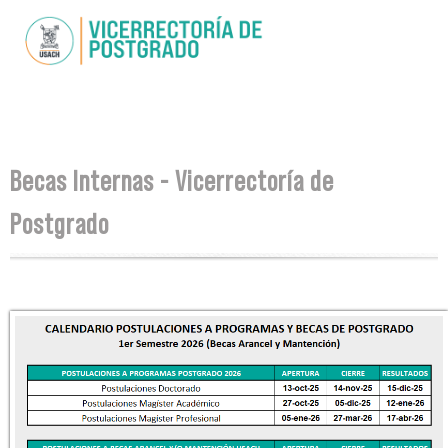
Pasar al
contenido
principal
Se encuentra usted aquí
Becas Internas - Vicerrectoría de
Postgrado
calendario_postulaciones_a_programas_y_becas_po
vs3.png