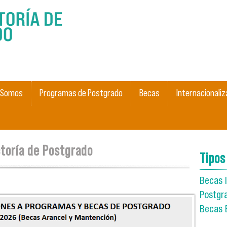
Pasar al
contenido
principal
 Somos
Programas de Postgrado
Becas
Internacionaliz
ctoría de Postgrado
Tipos
Becas I
Postgr
_programas_y_becas_postgrado_2026-
Becas 