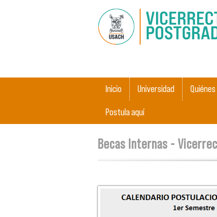
Menú principal
Inicio
Universidad
Quiénes
Postula aquí
Se encuentra usted aquí
Becas Internas - Vicerre
calendario_postulaciones_a
vs3.png